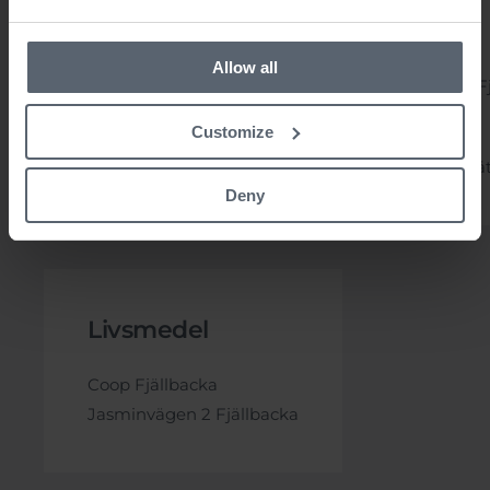
Sjukvård
Allow all
Närvården i Fjällbacka ligger på Nestorvägen 2, Fjä
010 – 441 51 00
Customize
Närmaste akutmottagning finns på NÄL i Trollhätt
Deny
Livsmedel
Coop Fjällbacka
Jasminvägen 2 Fjällbacka