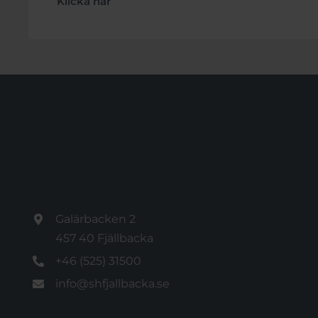
Klicka här
Galärbacken 2
457 40 Fjällbacka
+46 (525) 31500
info@shfjallbacka.se