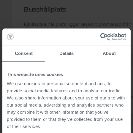
Busshållplats
Fjällbacka hållplats ligger en kort promenad från 
Klicka här
Consent
Details
About
This website uses cookies
Taxi
We use cookies to personalise content and ads, to
provide social media features and to analyse our traffic.
Taxi Tanum kör i Fjällbacka. Du når dem på tel: 
We also share information about your use of our site with
our social media, advertising and analytics partners who
may combine it with other information that you’ve
provided to them or that they’ve collected from your use
of their services.