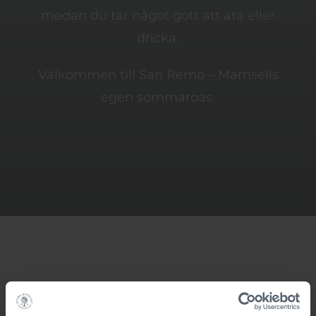
medan du tar något gott att äta eller
dricka.
Välkommen till San Remo – Mamsells
egen sommaroas.
Nybakat