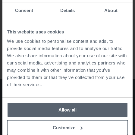
frukostbröd
Consent
Details
About
Dagligen under sommaren finns färskt
frukostbröd, frallor, limpor, crossianter
This website uses cookies
och fikabröd.
We use cookies to personalise content and ads, to
provide social media features and to analyse our traffic.
We also share information about your use of our site with
our social media, advertising and analytics partners who
may combine it with other information that you’ve
provided to them or that they’ve collected from your use
of their services.
Allow all
Customize