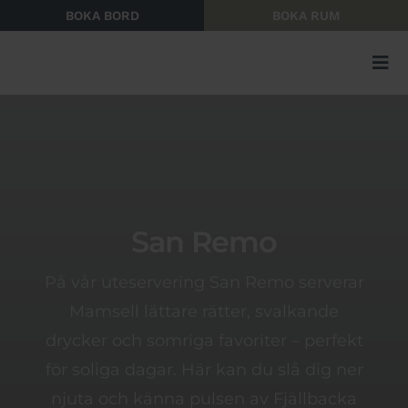
Fortsätt
BOKA BORD
BOKA RUM
till
innehållet
Tog
Nav
San Remo
På vår uteservering San Remo serverar
Mamsell lättare rätter, svalkande
drycker och somriga favoriter – perfekt
för soliga dagar. Här kan du slå dig ner
njuta och känna pulsen av Fjällbacka