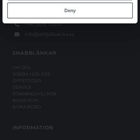
Galärbacken 2
Deny
457 40 Fjällbacka
+46 (525) 31500
info@shfjallbacka.se
SNABBLÄNKAR
OM OSS
JOBBA HOS OSS
ÖPPETTIDER
SERVICE
BOKNINGSVILLKOR
BOKA RUM
BOKA BORD
INFORMATION